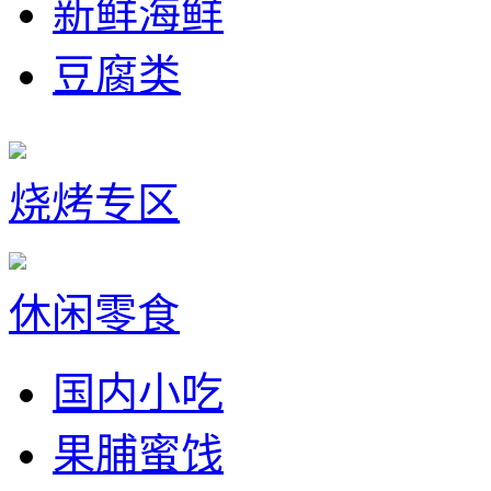
新鲜海鲜
豆腐类
烧烤专区
休闲零食
国内小吃
果脯蜜饯