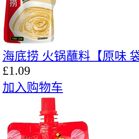
海底捞 火锅蘸料【原味 袋
£1.09
加入购物车