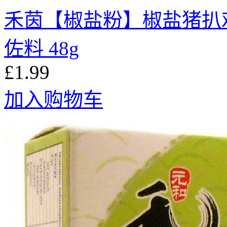
禾茵【椒盐粉】椒盐猪扒
佐料 48g
£1.99
加入购物车