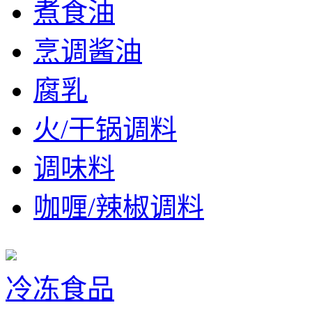
煮食油
烹调酱油
腐乳
火/干锅调料
调味料
咖喱/辣椒调料
冷冻食品