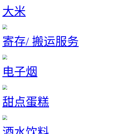
大米
寄存/ 搬运服务
电子烟
甜点蛋糕
酒水饮料