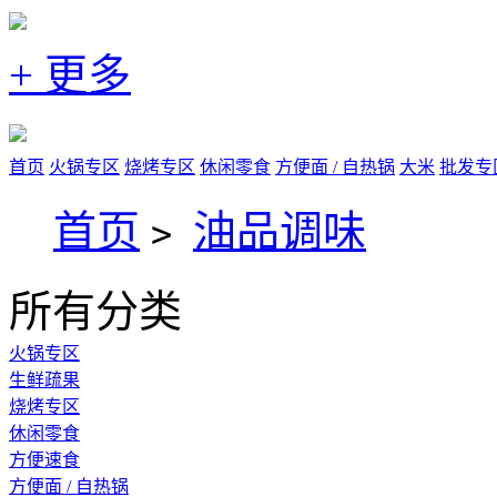
+ 更多
首页
火锅专区
烧烤专区
休闲零食
方便面 / 自热锅
大米
批发专
首页
油品调味
>
所有分类
火锅专区
生鲜疏果
烧烤专区
休闲零食
方便速食
方便面 / 自热锅