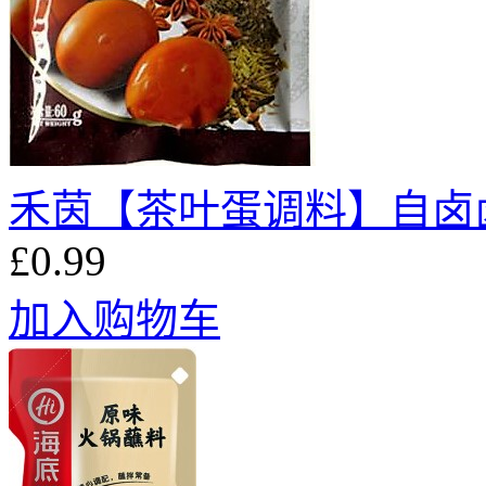
禾茵【茶叶蛋调料】自卤卤蛋
£0.99
加入购物车