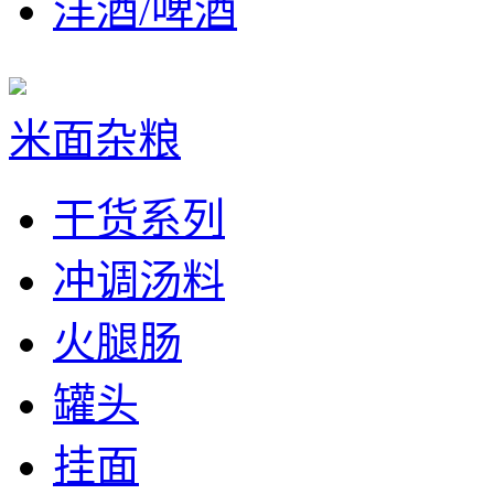
洋酒/啤酒
米面杂粮
干货系列
冲调汤料
火腿肠
罐头
挂面