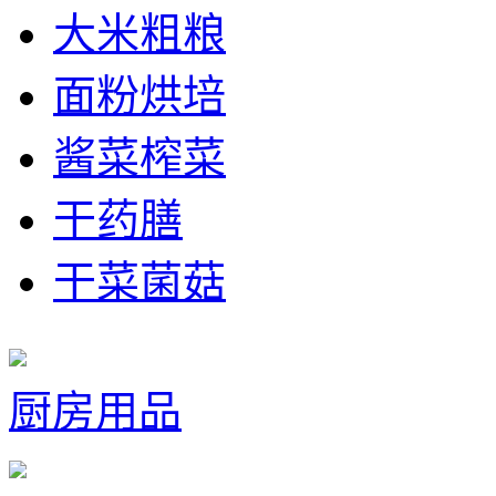
大米粗粮
面粉烘培
酱菜榨菜
干药膳
干菜菌菇
厨房用品