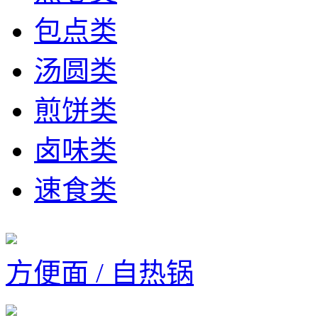
包点类
汤圆类
煎饼类
卤味类
速食类
方便面 / 自热锅