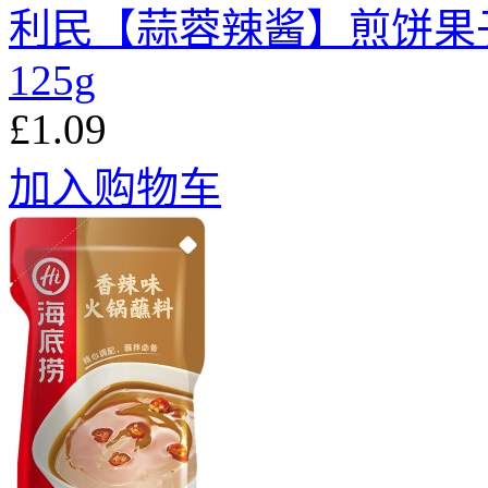
利民【蒜蓉辣酱】煎饼果
125g
£1.09
加入购物车