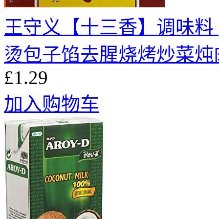
王守义【十三香】调味料 
烫包子馅去腥烧烤炒菜炖肉
£1.29
加入购物车