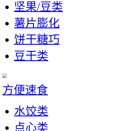
坚果/豆类
薯片膨化
饼干糖巧
豆干类
方便速食
水饺类
点心类