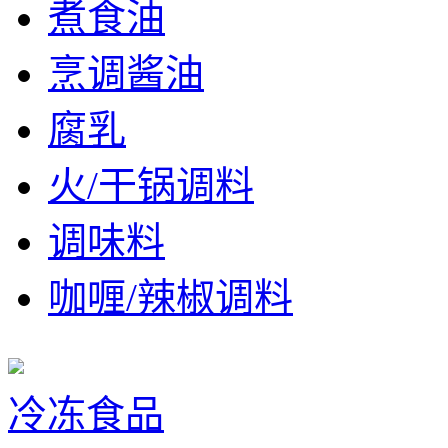
煮食油
烹调酱油
腐乳
火/干锅调料
调味料
咖喱/辣椒调料
冷冻食品