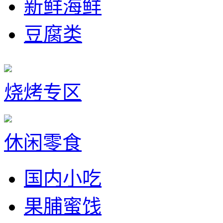
新鲜海鲜
豆腐类
烧烤专区
休闲零食
国内小吃
果脯蜜饯