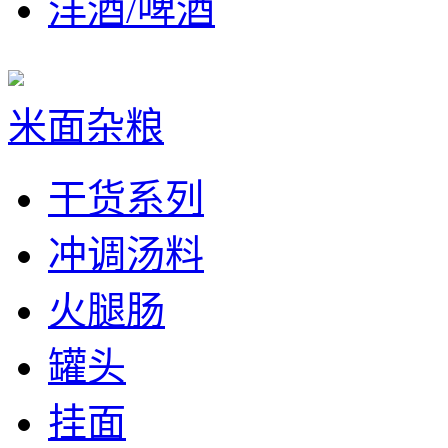
洋酒/啤酒
米面杂粮
干货系列
冲调汤料
火腿肠
罐头
挂面