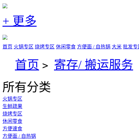
+ 更多
首页
火锅专区
烧烤专区
休闲零食
方便面 / 自热锅
大米
批发专
首页
寄存/ 搬运服务
>
所有分类
火锅专区
生鲜疏果
烧烤专区
休闲零食
方便速食
方便面 / 自热锅