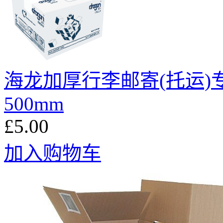
海龙加厚行李邮寄(托运)专用纸箱
500mm
£5.00
加入购物车