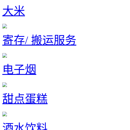
大米
寄存/ 搬运服务
电子烟
甜点蛋糕
酒水饮料