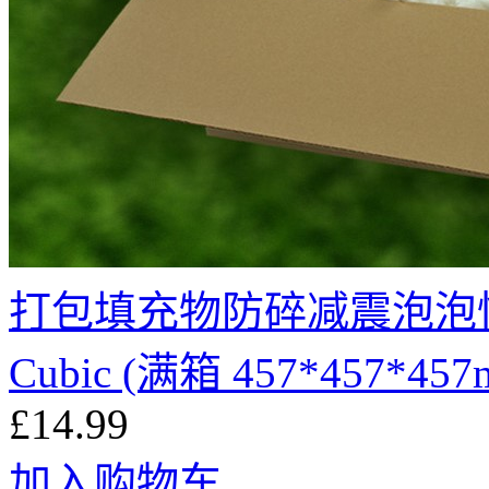
打包填充物防碎减震泡泡
Cubic (满箱 457*457*457
£14.99
加入购物车