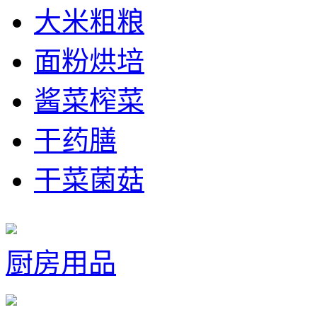
大米粗粮
面粉烘培
酱菜榨菜
干药膳
干菜菌菇
厨房用品