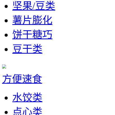
坚果/豆类
薯片膨化
饼干糖巧
豆干类
方便速食
水饺类
点心类