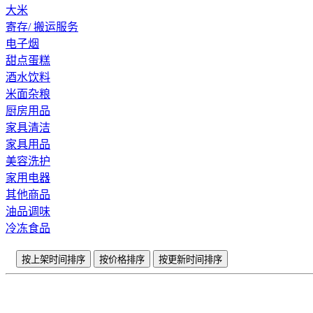
大米
寄存/ 搬运服务
电子烟
甜点蛋糕
酒水饮料
米面杂粮
厨房用品
家具清洁
家具用品
美容洗护
家用电器
其他商品
油品调味
冷冻食品
按上架时间排序
按价格排序
按更新时间排序