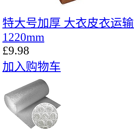
特大号加厚 大衣皮衣运输挂衣架
1220mm
£9.98
加入购物车