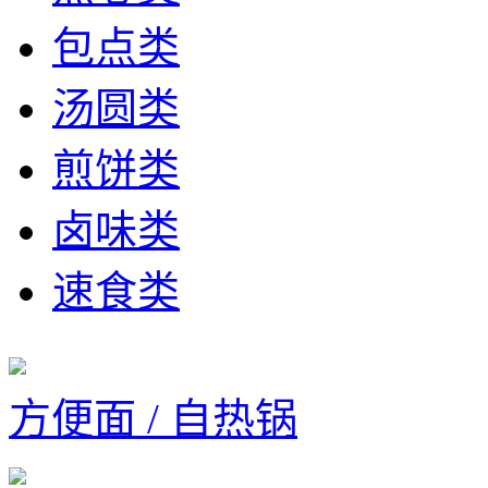
包点类
汤圆类
煎饼类
卤味类
速食类
方便面 / 自热锅