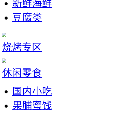
新鲜海鲜
豆腐类
烧烤专区
休闲零食
国内小吃
果脯蜜饯