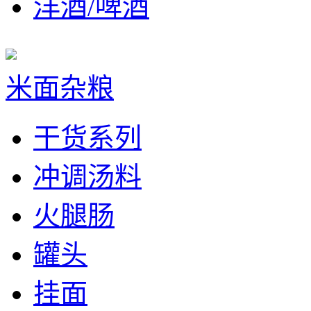
洋酒/啤酒
米面杂粮
干货系列
冲调汤料
火腿肠
罐头
挂面