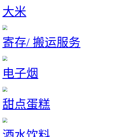
大米
寄存/ 搬运服务
电子烟
甜点蛋糕
酒水饮料