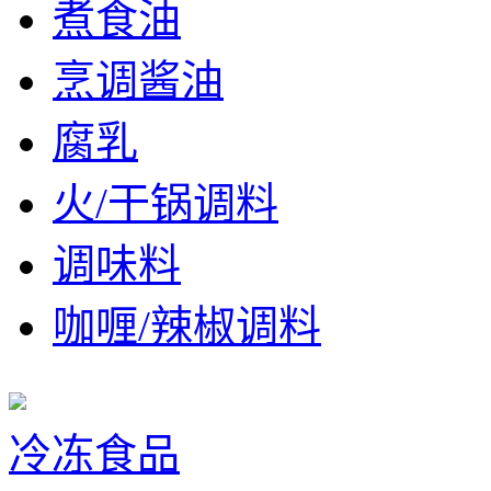
煮食油
烹调酱油
腐乳
火/干锅调料
调味料
咖喱/辣椒调料
冷冻食品