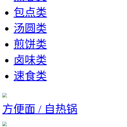
包点类
汤圆类
煎饼类
卤味类
速食类
方便面 / 自热锅