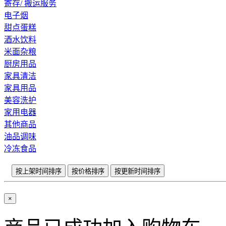
寄存/ 搬运服务
电子烟
甜点蛋糕
酒水饮料
米面杂粮
厨房用品
家具清洁
家具用品
美容洗护
家用电器
其他商品
油品调味
冷冻食品
按上架时间排序
按价格排序
按更新时间排序
×