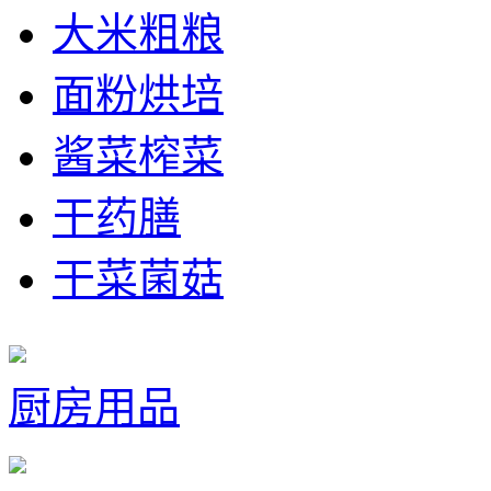
大米粗粮
面粉烘培
酱菜榨菜
干药膳
干菜菌菇
厨房用品