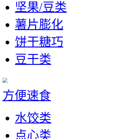
坚果/豆类
薯片膨化
饼干糖巧
豆干类
方便速食
水饺类
点心类