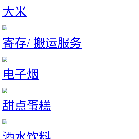
大米
寄存/ 搬运服务
电子烟
甜点蛋糕
酒水饮料