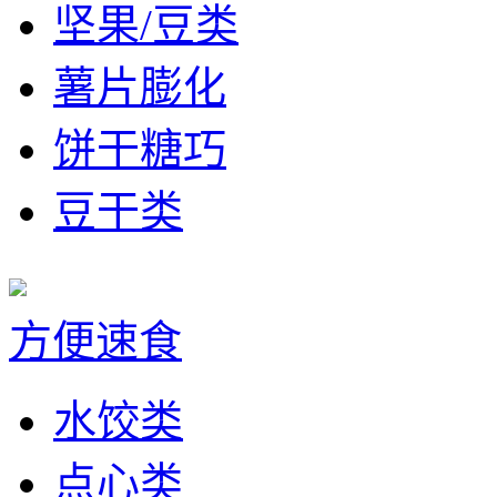
坚果/豆类
薯片膨化
饼干糖巧
豆干类
方便速食
水饺类
点心类