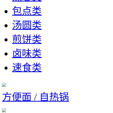
包点类
汤圆类
煎饼类
卤味类
速食类
方便面 / 自热锅