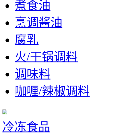
煮食油
烹调酱油
腐乳
火/干锅调料
调味料
咖喱/辣椒调料
冷冻食品