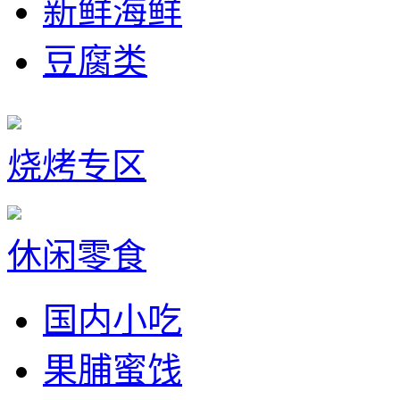
新鲜海鲜
豆腐类
烧烤专区
休闲零食
国内小吃
果脯蜜饯