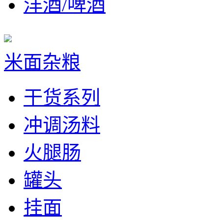
洋酒/啤酒
米面杂粮
干货系列
冲调汤料
火腿肠
罐头
挂面