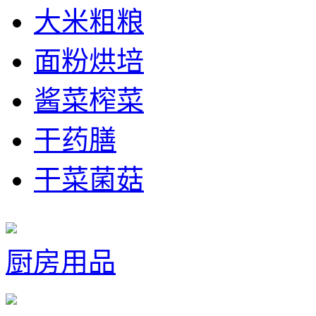
大米粗粮
面粉烘培
酱菜榨菜
干药膳
干菜菌菇
厨房用品