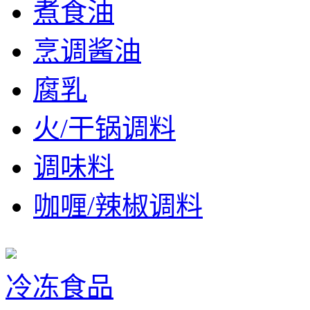
煮食油
烹调酱油
腐乳
火/干锅调料
调味料
咖喱/辣椒调料
冷冻食品