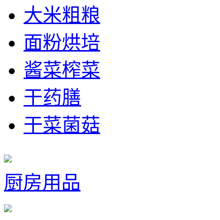
大米粗粮
面粉烘培
酱菜榨菜
干药膳
干菜菌菇
厨房用品