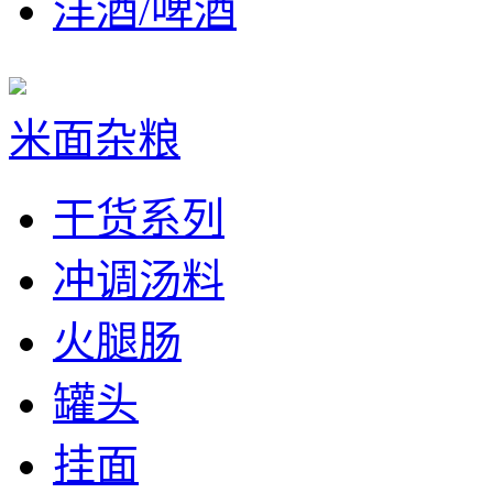
洋酒/啤酒
米面杂粮
干货系列
冲调汤料
火腿肠
罐头
挂面