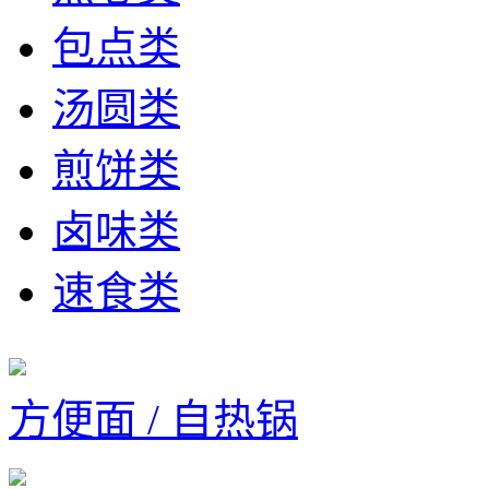
包点类
汤圆类
煎饼类
卤味类
速食类
方便面 / 自热锅