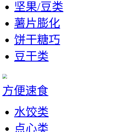
坚果/豆类
薯片膨化
饼干糖巧
豆干类
方便速食
水饺类
点心类