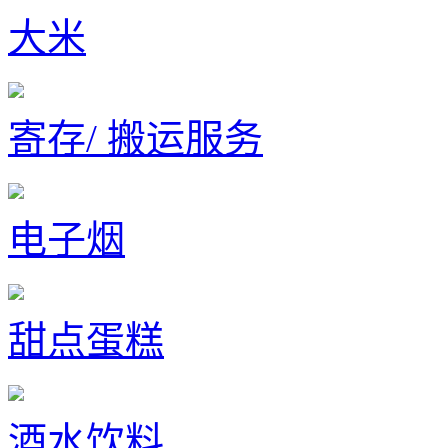
大米
寄存/ 搬运服务
电子烟
甜点蛋糕
酒水饮料