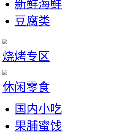
新鲜海鲜
豆腐类
烧烤专区
休闲零食
国内小吃
果脯蜜饯