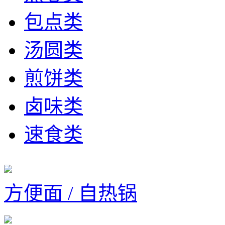
包点类
汤圆类
煎饼类
卤味类
速食类
方便面 / 自热锅