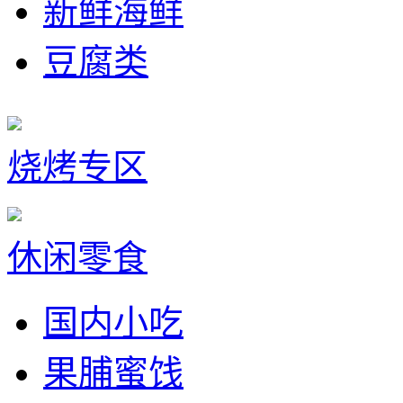
新鲜海鲜
豆腐类
烧烤专区
休闲零食
国内小吃
果脯蜜饯