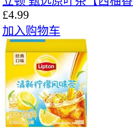
立顿 甄选原叶茶【西柚香茉莉
£4.99
加入购物车