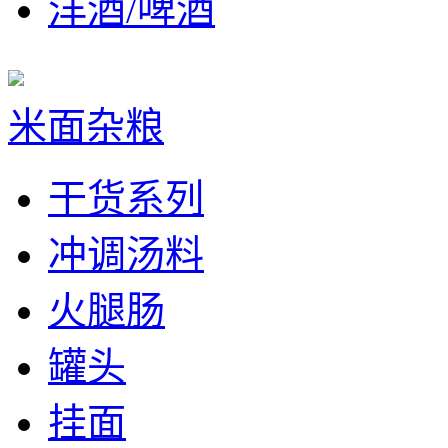
洋酒/啤酒
米面杂粮
干货系列
冲调汤料
火腿肠
罐头
挂面