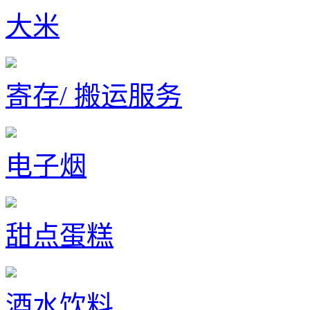
大米
寄存/ 搬运服务
电子烟
甜点蛋糕
酒水饮料