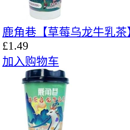
鹿角巷【草莓乌龙牛乳茶】
£1.49
加入购物车