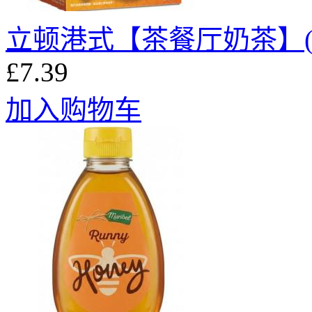
立顿港式【茶餐厅奶茶】(10袋
£7.39
加入购物车