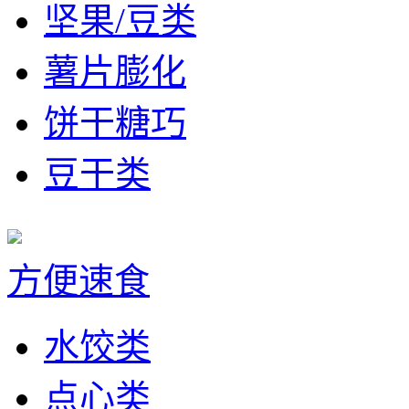
坚果/豆类
薯片膨化
饼干糖巧
豆干类
方便速食
水饺类
点心类