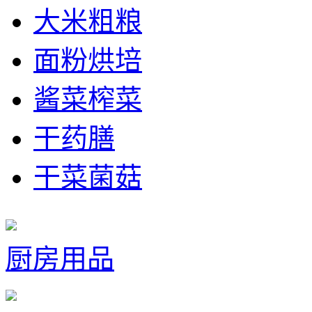
大米粗粮
面粉烘培
酱菜榨菜
干药膳
干菜菌菇
厨房用品