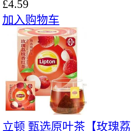
£4.59
加入购物车
立顿 甄选原叶茶【玫瑰荔枝香