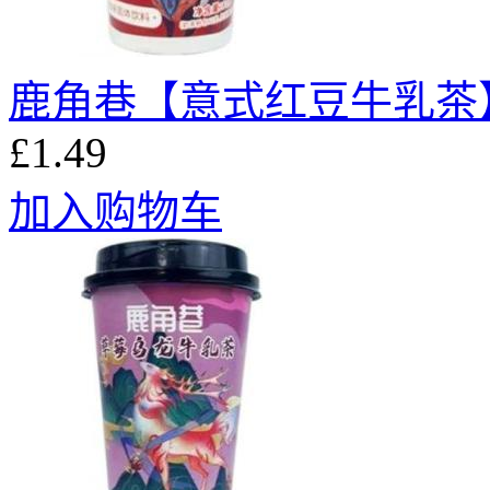
鹿角巷【意式红豆牛乳茶】
£1.49
加入购物车