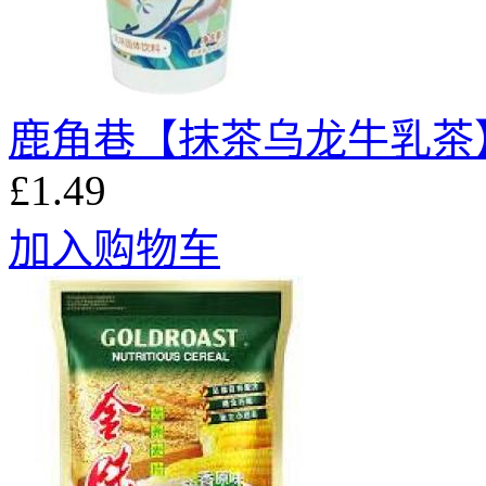
鹿角巷【抹茶乌龙牛乳茶】
£1.49
加入购物车