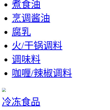
煮食油
烹调酱油
腐乳
火/干锅调料
调味料
咖喱/辣椒调料
冷冻食品