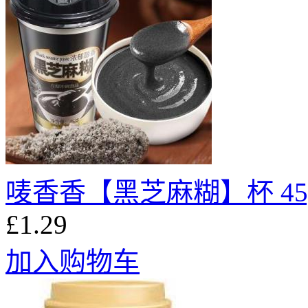
唛香香【黑芝麻糊】杯 45
£1.29
加入购物车