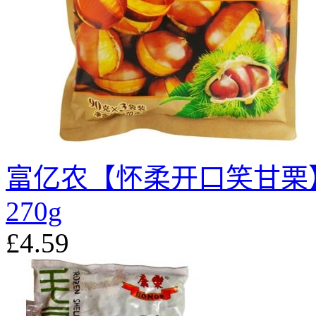
富亿农【怀柔开口笑甘栗
270g
£4.59