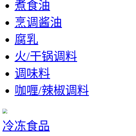
煮食油
烹调酱油
腐乳
火/干锅调料
调味料
咖喱/辣椒调料
冷冻食品