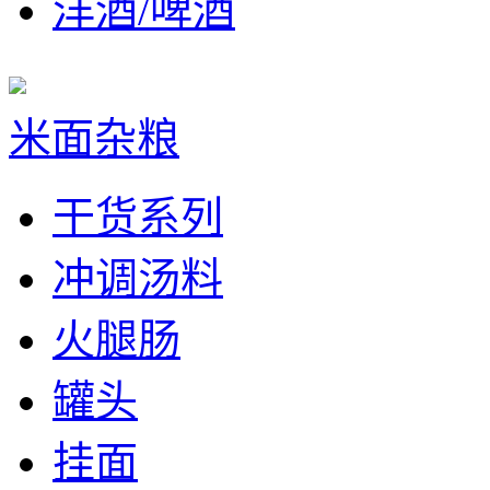
洋酒/啤酒
米面杂粮
干货系列
冲调汤料
火腿肠
罐头
挂面