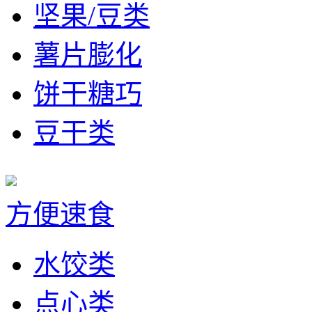
坚果/豆类
薯片膨化
饼干糖巧
豆干类
方便速食
水饺类
点心类