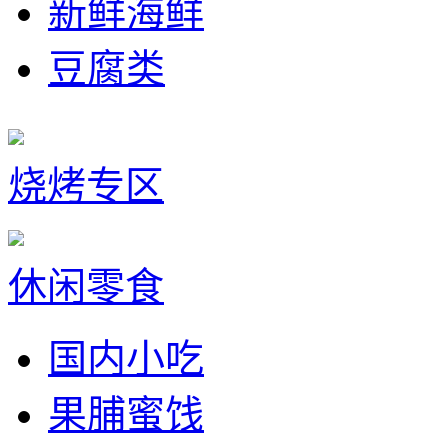
新鲜海鲜
豆腐类
烧烤专区
休闲零食
国内小吃
果脯蜜饯