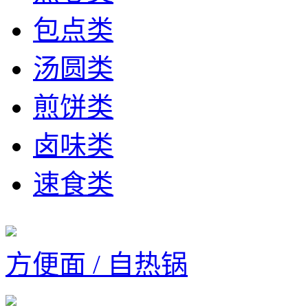
包点类
汤圆类
煎饼类
卤味类
速食类
方便面 / 自热锅