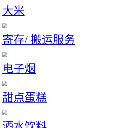
大米
寄存/ 搬运服务
电子烟
甜点蛋糕
酒水饮料