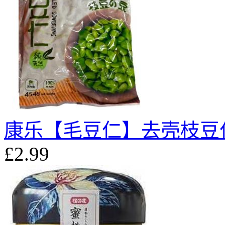
康乐【毛豆仁】去壳枝豆仁 
£2.99