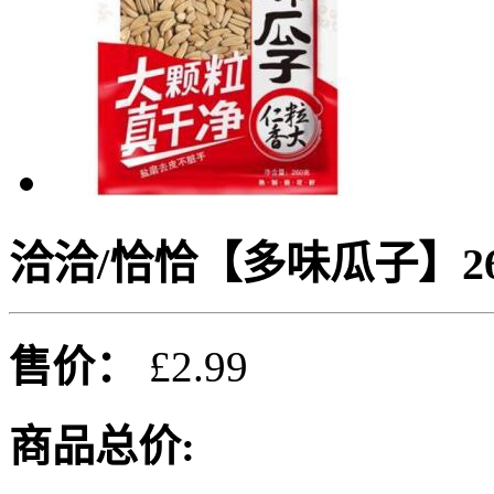
洽洽/恰恰【多味瓜子】26
售价：
£2.99
商品总价: