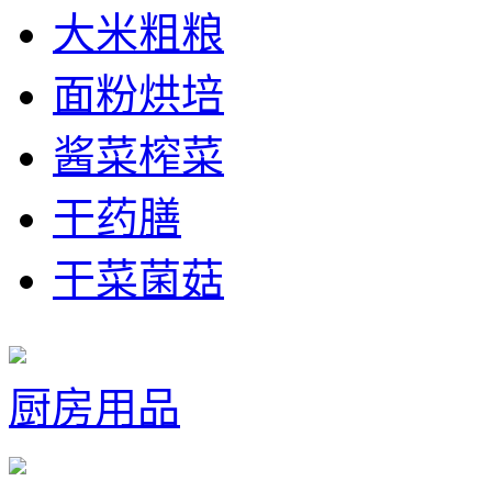
大米粗粮
面粉烘培
酱菜榨菜
干药膳
干菜菌菇
厨房用品