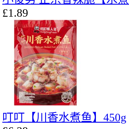
£1.89
叮叮【川香水煮鱼】450g