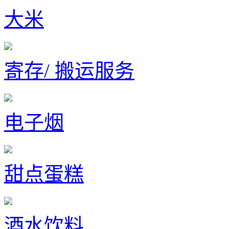
大米
寄存/ 搬运服务
电子烟
甜点蛋糕
酒水饮料