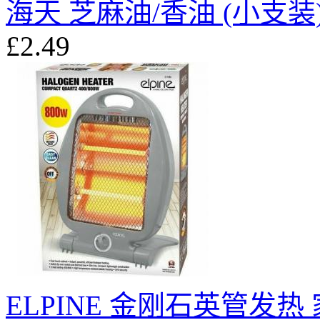
海天 芝麻油/香油 (小支装) 
£2.49
ELPINE 金刚石英管发