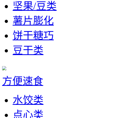
坚果/豆类
薯片膨化
饼干糖巧
豆干类
方便速食
水饺类
点心类