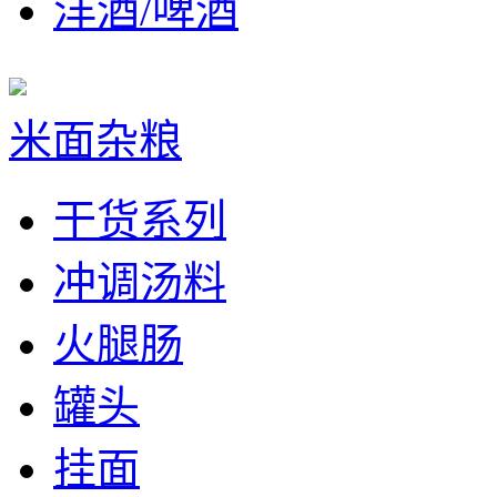
洋酒/啤酒
米面杂粮
干货系列
冲调汤料
火腿肠
罐头
挂面