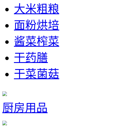
大米粗粮
面粉烘培
酱菜榨菜
干药膳
干菜菌菇
厨房用品