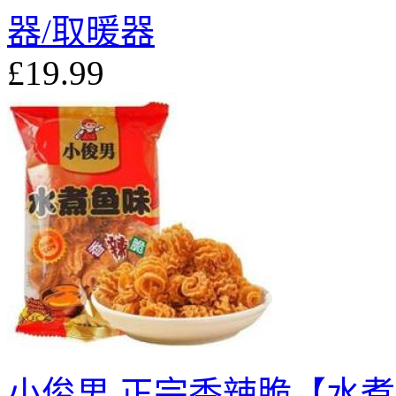
器/取暖器
£19.99
小俊男 正宗香辣脆【水煮