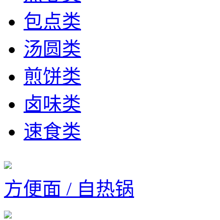
包点类
汤圆类
煎饼类
卤味类
速食类
方便面 / 自热锅