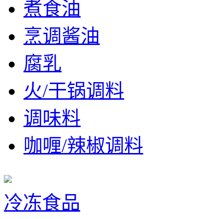
煮食油
烹调酱油
腐乳
火/干锅调料
调味料
咖喱/辣椒调料
冷冻食品