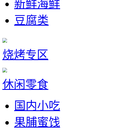
新鲜海鲜
豆腐类
烧烤专区
休闲零食
国内小吃
果脯蜜饯