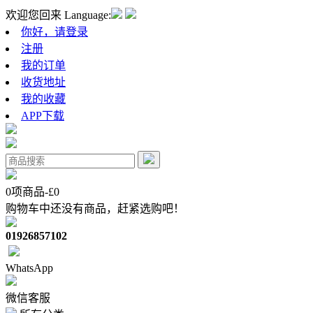
欢迎您回来
Language:
你好，请登录
注册
我的订单
收货地址
我的收藏
APP下载
0
项商品-£
0
购物车中还没有商品，赶紧选购吧！
01926857102
WhatsApp
微信客服