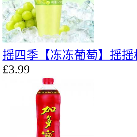
摇四季【冻冻葡萄】摇摇杯果
£3.99