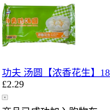
功夫 汤圆【浓香花生】18
£2.29
×