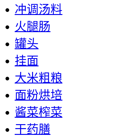
冲调汤料
火腿肠
罐头
挂面
大米粗粮
面粉烘培
酱菜榨菜
干药膳