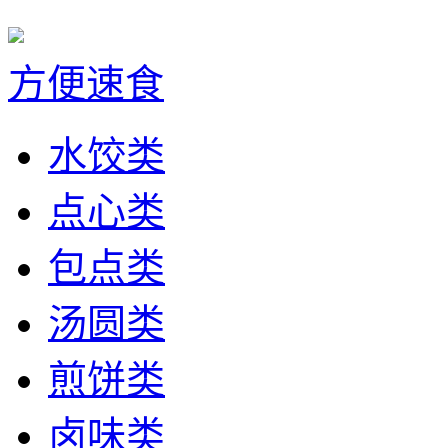
方便速食
水饺类
点心类
包点类
汤圆类
煎饼类
卤味类