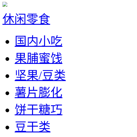
休闲零食
国内小吃
果脯蜜饯
坚果/豆类
薯片膨化
饼干糖巧
豆干类