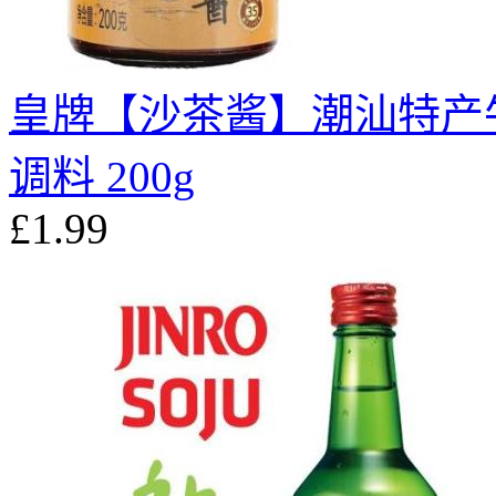
皇牌【沙茶酱】潮汕特产
调料 200g
£1.99