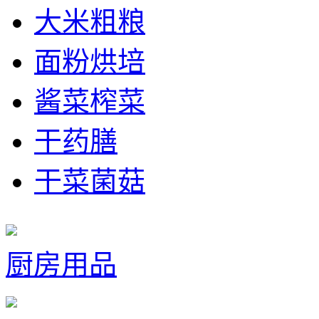
大米粗粮
面粉烘培
酱菜榨菜
干药膳
干菜菌菇
厨房用品