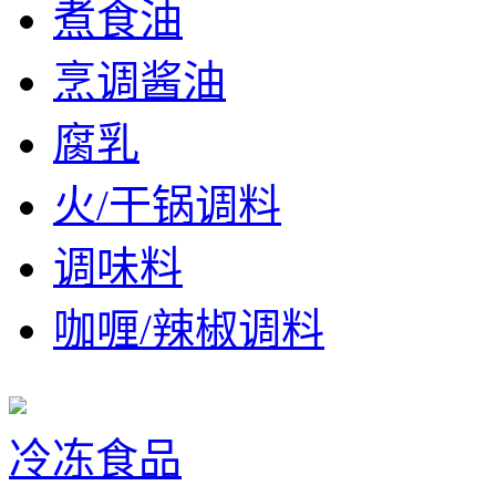
煮食油
烹调酱油
腐乳
火/干锅调料
调味料
咖喱/辣椒调料
冷冻食品