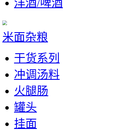
洋酒/啤酒
米面杂粮
干货系列
冲调汤料
火腿肠
罐头
挂面