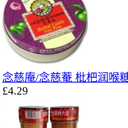
念慈庵/念慈菴 枇杷润喉糖
£4.29