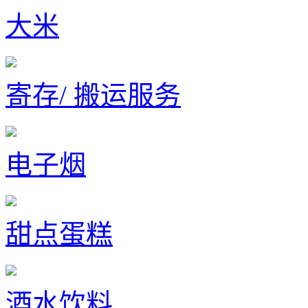
大米
寄存/ 搬运服务
电子烟
甜点蛋糕
酒水饮料