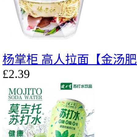
杨掌柜 高人拉面【金汤肥牛
£2.39