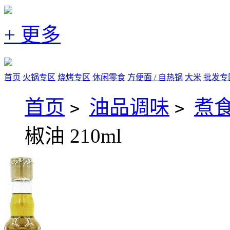
+ 更多
首页
火锅专区
烧烤专区
休闲零食
方便面 / 自热锅
大米
批发专
首页
油品调味
煮
>
>
椒油 210ml