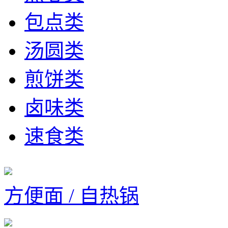
包点类
汤圆类
煎饼类
卤味类
速食类
方便面 / 自热锅