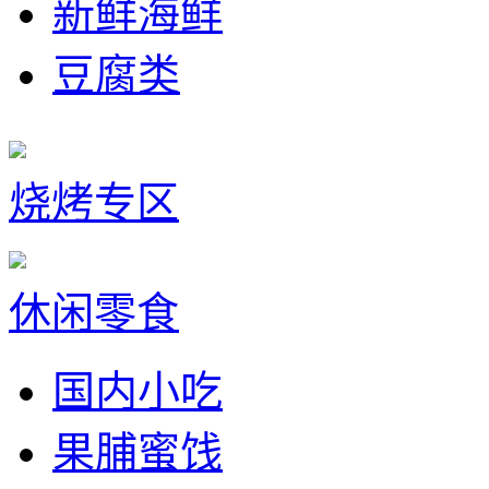
新鲜海鲜
豆腐类
烧烤专区
休闲零食
国内小吃
果脯蜜饯