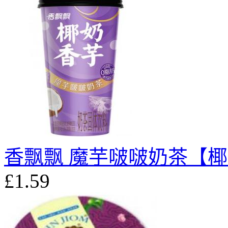
香飘飘 魔芋啵啵奶茶【椰
£1.59