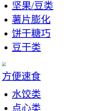
坚果/豆类
薯片膨化
饼干糖巧
豆干类
方便速食
水饺类
点心类