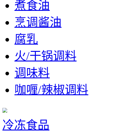
煮食油
烹调酱油
腐乳
火/干锅调料
调味料
咖喱/辣椒调料
冷冻食品