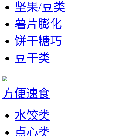
坚果/豆类
薯片膨化
饼干糖巧
豆干类
方便速食
水饺类
点心类