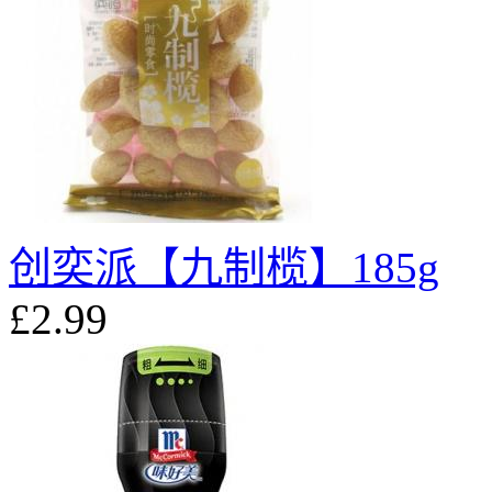
创奕派【九制榄】185g
£2.99