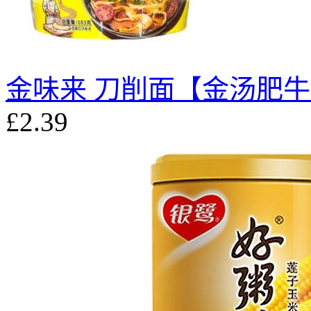
金味来 刀削面【金汤肥牛味
£2.39