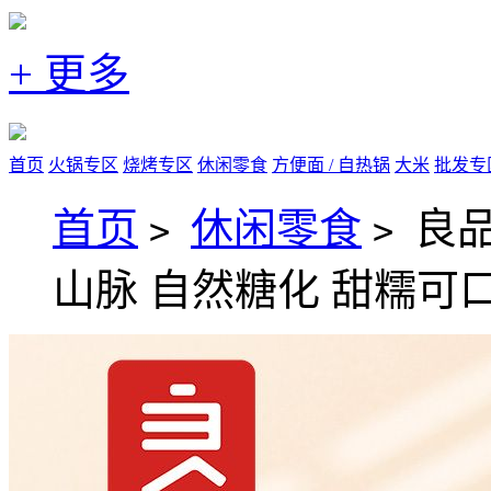
+ 更多
首页
火锅专区
烧烤专区
休闲零食
方便面 / 自热锅
大米
批发专
首页
休闲零食
良
>
>
山脉 自然糖化 甜糯可口 