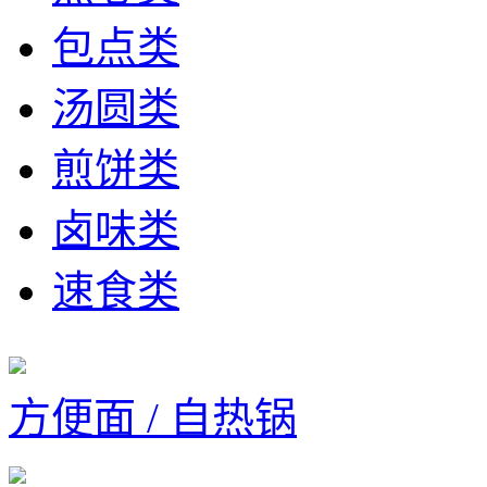
包点类
汤圆类
煎饼类
卤味类
速食类
方便面 / 自热锅