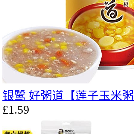
银鹭 好粥道【莲子玉米粥】(
£1.59