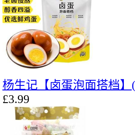
杨生记【卤蛋泡面搭档】(5枚
£3.99