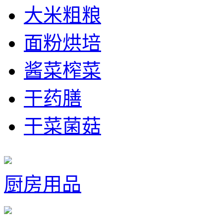
大米粗粮
面粉烘培
酱菜榨菜
干药膳
干菜菌菇
厨房用品