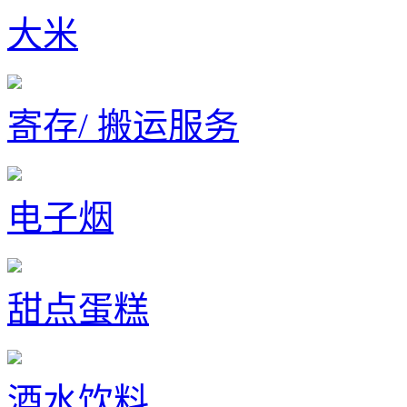
大米
寄存/ 搬运服务
电子烟
甜点蛋糕
酒水饮料