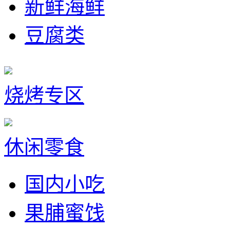
新鲜海鲜
豆腐类
烧烤专区
休闲零食
国内小吃
果脯蜜饯