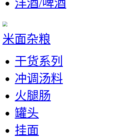
洋酒/啤酒
米面杂粮
干货系列
冲调汤料
火腿肠
罐头
挂面