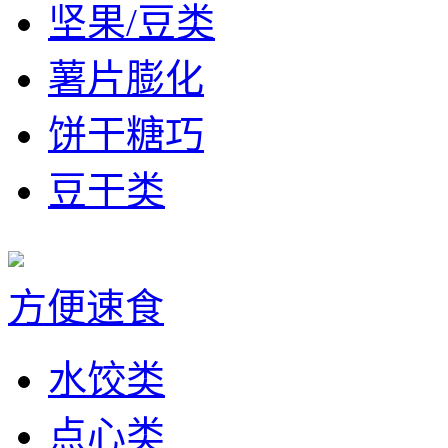
坚果/豆类
薯片膨化
饼干糖巧
豆干类
方便速食
水饺类
点心类