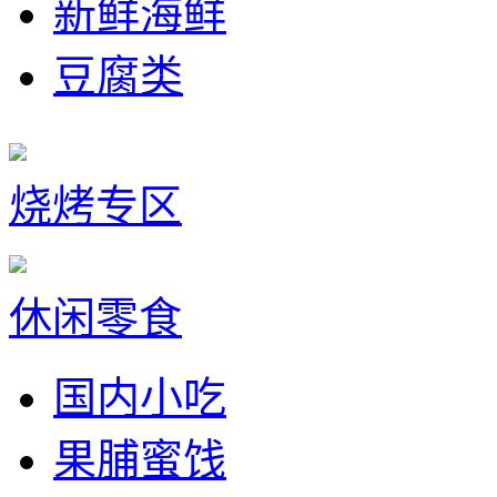
新鲜海鲜
豆腐类
烧烤专区
休闲零食
国内小吃
果脯蜜饯