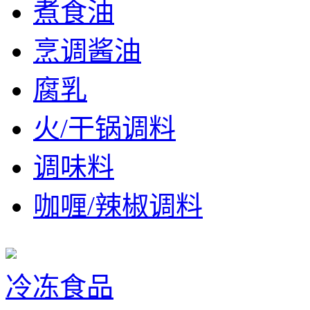
煮食油
烹调酱油
腐乳
火/干锅调料
调味料
咖喱/辣椒调料
冷冻食品