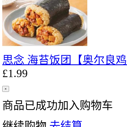
思念 海苔饭团【奥尔良鸡肉
£1.99
×
商品已成功加入购物车
继续购物
去结算