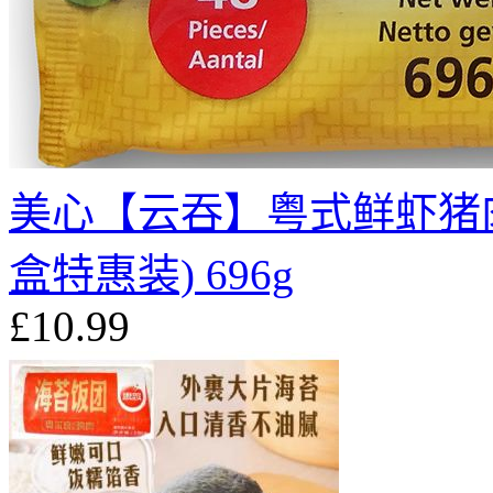
美心【云吞】粤式鲜虾猪肉
盒特惠装) 696g
£10.99