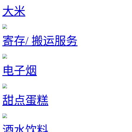
大米
寄存/ 搬运服务
电子烟
甜点蛋糕
酒水饮料