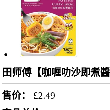
田师傅【咖喱叻沙即煮醬料
售价：
£2.49