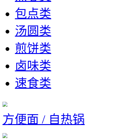
包点类
汤圆类
煎饼类
卤味类
速食类
方便面 / 自热锅