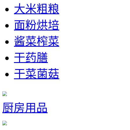
大米粗粮
面粉烘培
酱菜榨菜
干药膳
干菜菌菇
厨房用品