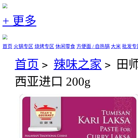
+ 更多
首页
火锅专区
烧烤专区
休闲零食
方便面 / 自热锅
大米
批发专
首页
辣味之家
田
>
>
西亚进口 200g