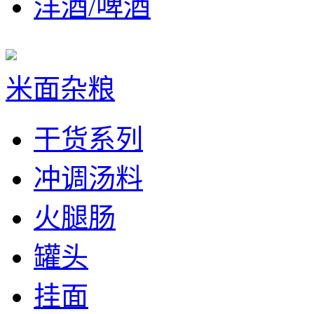
洋酒/啤酒
米面杂粮
干货系列
冲调汤料
火腿肠
罐头
挂面