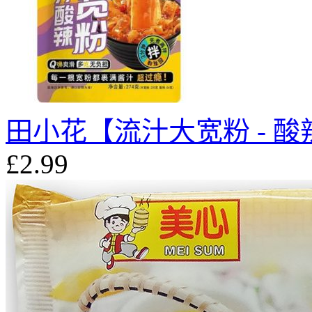
田小花【流汁大宽粉 - 酸辣
£2.99