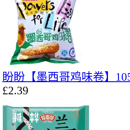
盼盼【墨西哥鸡味卷】105
£2.39