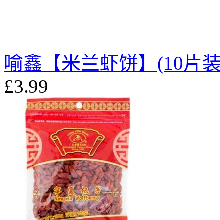
喻鑫【米兰虾饼】(10片装) 
£3.99