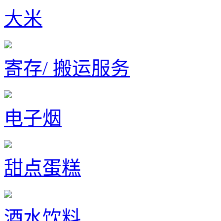
大米
寄存/ 搬运服务
电子烟
甜点蛋糕
酒水饮料