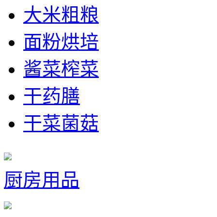
大米粗粮
面粉烘培
酱菜榨菜
干药膳
干菜菌菇
厨房用品