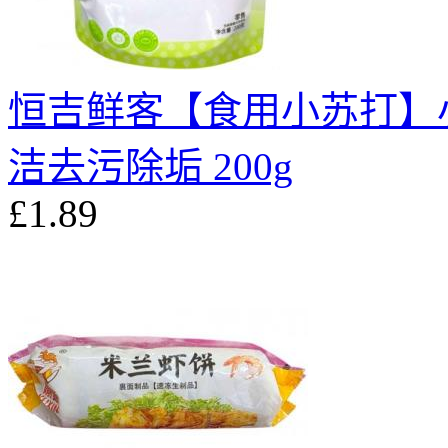
恒吉鲜客【食用小苏打】
洁去污除垢 200g
£1.89