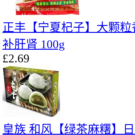
正丰【宁夏杞子】大颗粒香
补肝肾 100g
£2.69
皇族 和风【绿茶麻糬】日式抹