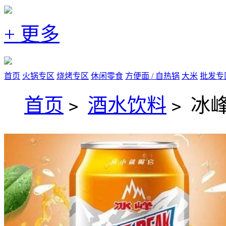
+ 更多
首页
火锅专区
烧烤专区
休闲零食
方便面 / 自热锅
大米
批发专
首页
酒水饮料
冰峰
>
>