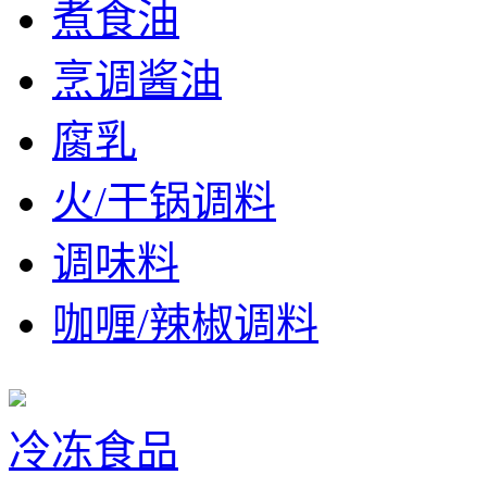
煮食油
烹调酱油
腐乳
火/干锅调料
调味料
咖喱/辣椒调料
冷冻食品