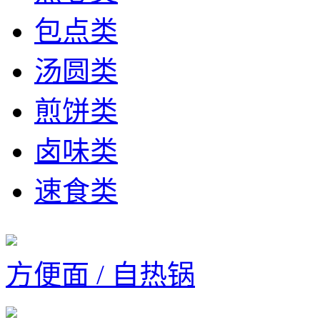
包点类
汤圆类
煎饼类
卤味类
速食类
方便面 / 自热锅