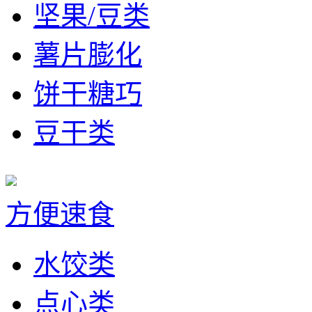
坚果/豆类
薯片膨化
饼干糖巧
豆干类
方便速食
水饺类
点心类