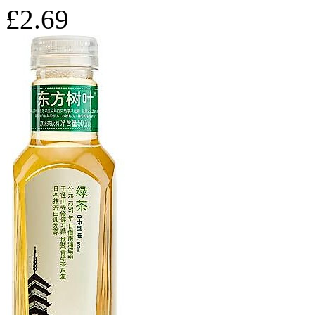
£2.69