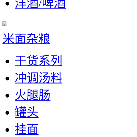
洋酒/啤酒
米面杂粮
干货系列
冲调汤料
火腿肠
罐头
挂面