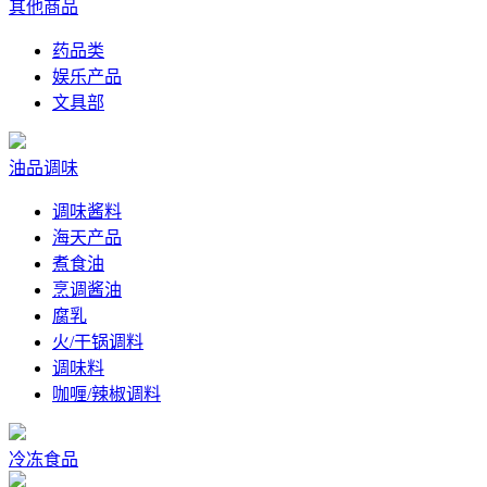
其他商品
药品类
娱乐产品
文具部
油品调味
调味酱料
海天产品
煮食油
烹调酱油
腐乳
火/干锅调料
调味料
咖喱/辣椒调料
冷冻食品