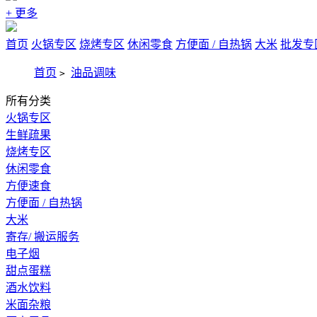
+ 更多
首页
火锅专区
烧烤专区
休闲零食
方便面 / 自热锅
大米
批发专
首页
油品调味
>
所有分类
火锅专区
生鲜疏果
烧烤专区
休闲零食
方便速食
方便面 / 自热锅
大米
寄存/ 搬运服务
电子烟
甜点蛋糕
酒水饮料
米面杂粮