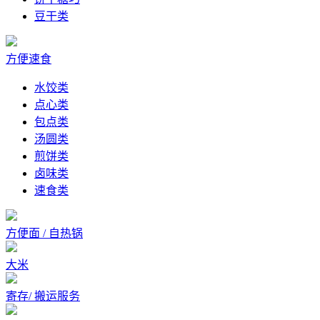
豆干类
方便速食
水饺类
点心类
包点类
汤圆类
煎饼类
卤味类
速食类
方便面 / 自热锅
大米
寄存/ 搬运服务