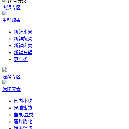
所有分类
火锅专区
生鲜疏果
新鲜水果
新鲜蔬菜
新鲜肉类
新鲜海鲜
豆腐类
烧烤专区
休闲零食
国内小吃
果脯蜜饯
坚果/豆类
薯片膨化
饼干糖巧