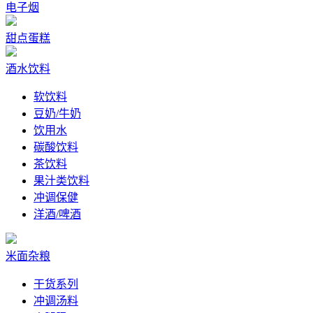
电子烟
甜点蛋糕
酒水饮料
软饮料
豆奶/牛奶
饮用水
碳酸饮料
茶饮料
果汁类饮料
冲调保健
洋酒/啤酒
米面杂粮
干货系列
冲调汤料