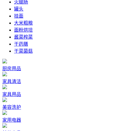
火腿肠
罐头
挂面
大米粗粮
面粉烘培
酱菜榨菜
干药膳
干菜菌菇
厨房用品
家具清洁
家具用品
美容洗护
家用电器